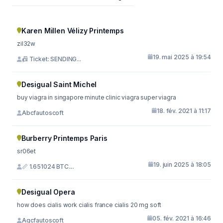
Karen Millen Vélizy Printemps
zil32w
19. mai 2025 à 19:54
📠 Ticket: SENDING...
Desigual Saint Michel
buy viagra in singapore minute clinic viagra super viagra
18. fév. 2021 à 11:17
Abcfautoscoft
Burberry Printemps Paris
sr06et
19. juin 2025 à 18:05
📏 1.651024 BTC....
Desigual Opera
how does cialis work cialis france cialis 20 mg soft
05. fév. 2021 à 16:46
Aqcfautoscoft