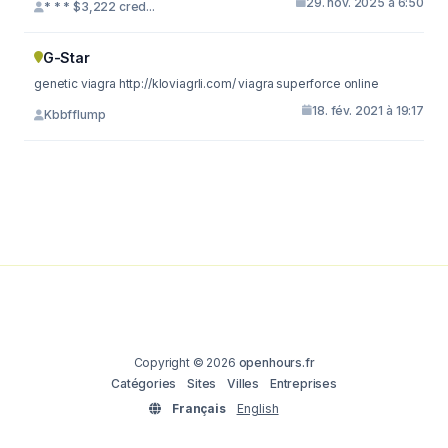
29. nov. 2025 à 6:50
* * * $3,222 cred...
G-Star
genetic viagra http://kloviagrli.com/ viagra superforce online
18. fév. 2021 à 19:17
Kbbfflump
Copyright © 2026
openhours.fr
Catégories
Sites
Villes
Entreprises
Français
English