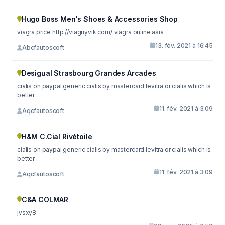
Hugo Boss Men's Shoes & Accessories Shop
viagra price http://viagriyvik.com/ viagra online asia
13. fév. 2021 à 16:45
Abcfautoscoft
Desigual Strasbourg Grandes Arcades
cialis on paypal generic cialis by mastercard levitra or cialis which is
better
11. fév. 2021 à 3:09
Aqcfautoscoft
H&M C.Cial Rivétoile
cialis on paypal generic cialis by mastercard levitra or cialis which is
better
11. fév. 2021 à 3:09
Aqcfautoscoft
C&A COLMAR
jvsxy8