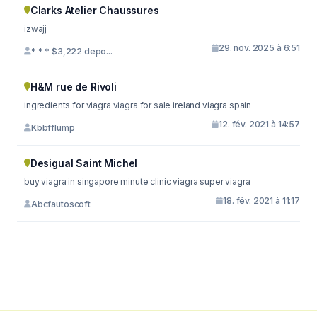
Clarks Atelier Chaussures
izwajj
29. nov. 2025 à 6:51
* * * $3,222 depo...
H&M rue de Rivoli
ingredients for viagra viagra for sale ireland viagra spain
12. fév. 2021 à 14:57
Kbbfflump
Desigual Saint Michel
buy viagra in singapore minute clinic viagra super viagra
18. fév. 2021 à 11:17
Abcfautoscoft