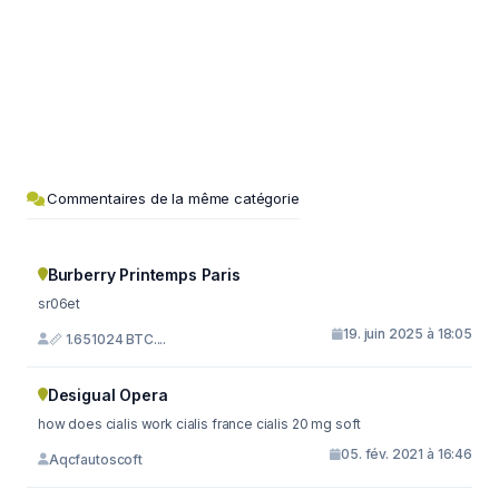
Commentaires de la même catégorie
Burberry Printemps Paris
sr06et
19. juin 2025 à 18:05
📏 1.651024 BTC....
Desigual Opera
how does cialis work cialis france cialis 20 mg soft
05. fév. 2021 à 16:46
Aqcfautoscoft