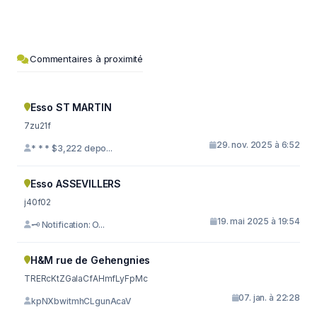
Commentaires à proximité
Esso ST MARTIN
7zu21f
29. nov. 2025 à 6:52
* * * $3,222 depo...
Esso ASSEVILLERS
j40f02
19. mai 2025 à 19:54
🗝 Notification: O...
H&M rue de Gehengnies
TRERcKtZGaIaCfAHmfLyFpMc
07. jan. à 22:28
kpNXbwitmhCLgunAcaV