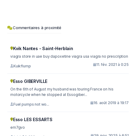
Commentaires à proximité
Kvik Nantes - Saint-Herblain
viagra store in uae buy dapoxetine viagra usa viagra no prescription
11. fév. 2021 à 0:25
Kuikflump
Esso GIBERVILLE
On the 6th of August my husband was touring France on his
motorcycle when he stopped at Essogiber...
16. août 2019 à 19:17
Fuel pumps not wo...
Esso LES ESSARTS
em7gvo
29. nov. 2025 à 6:51