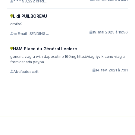
* * * $3,222 cred...
Lidl PUILBOREAU
crb8v9
19. mai 2025 à 19:56
📣 Email- SENDING ...
H&M Place du Général Leclerc
generic viagra with dapoxetine 160mg http://viagriyvik.com/ viagra
from canada paypal
14. fév. 2021 à 7:01
Abcfautoscoft