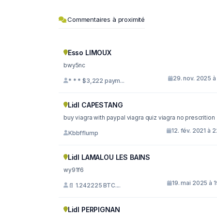
Commentaires à proximité
Esso LIMOUX
bwy5nc
29. nov. 2025 à
* * * $3,222 paym...
Lidl CAPESTANG
buy viagra with paypal viagra quiz viagra no prescrition
12. fév. 2021 à 
Kbbfflump
Lidl LAMALOU LES BAINS
wy91f6
19. mai 2025 à 
📄 1.242225 BTC....
Lidl PERPIGNAN