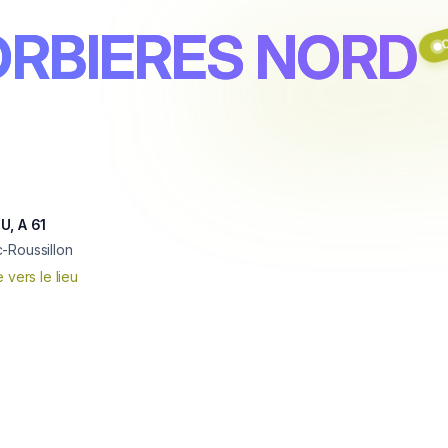
ORBIERES NORD
O
U, A 61
-Roussillon
e vers le lieu