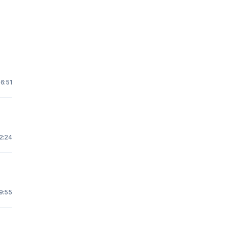
 6:51
22:24
19:55