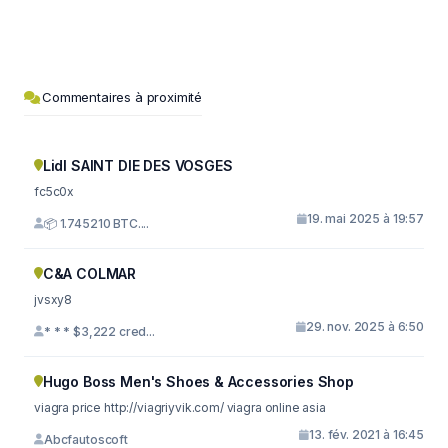
Commentaires à proximité
Lidl SAINT DIE DES VOSGES
fc5c0x
19. mai 2025 à 19:57
📦 1.745210 BTC....
C&A COLMAR
jvsxy8
29. nov. 2025 à 6:50
* * * $3,222 cred...
Hugo Boss Men's Shoes & Accessories Shop
viagra price http://viagriyvik.com/ viagra online asia
13. fév. 2021 à 16:45
Abcfautoscoft