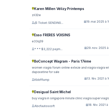
Karen Millen Vélizy Printemps
zil32w
19. mai 2025 à 
📠 Ticket: SENDING...
Esso FRERES VOISINS
e33q39
29. nov. 2025 à
* * * $3,222 paym...
BoConcept Wagram - Paris 17ème
women viagra forum online exteze and viagra viagra with
dapoxetine for sale
13. fév. 2021 à 
Kbbfflump
Desigual Saint Michel
buy viagra in singapore minute clinic viagra super viag
18. fév. 2021 à 
Abcfautoscoft