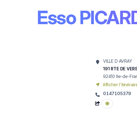
Esso PICAR
VILLE D AVRAY
191 RTE DE VER
92410
Ile-de-Fr
Afficher l'itinérair
0147105379