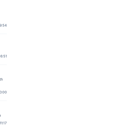
19:54
 6:51
10:00
ra
11:17