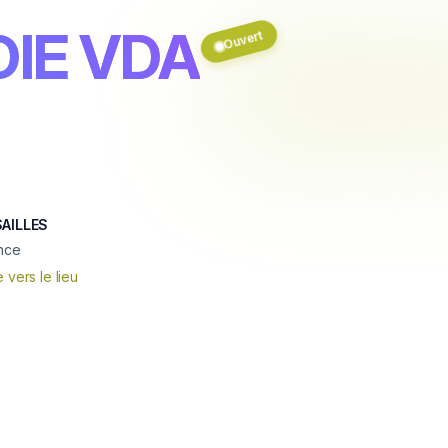
DIE VDA
Ouvert
SAILLES
ance
e vers le lieu