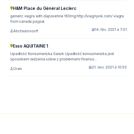
H&M Place du Général Leclerc
generic viagra with dapoxetine 160mg http://viagriyvik.com/ viagra
from canada paypal
14. fév. 2021 à 7:01
Abcfautoscoft
Esso AQUITAINE 1
Upadłość Konsumencka Sanok Upadłość konsumencka jest
sposobem radzenia sobie z problemami finanso...
21. nov. 2021 à 10:55
Oren