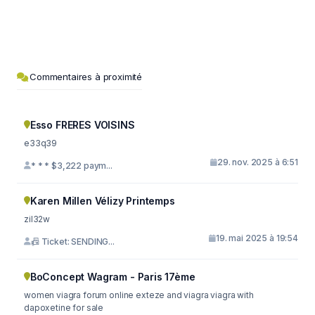
Commentaires à proximité
Esso FRERES VOISINS
e33q39
29. nov. 2025 à 6:51
* * * $3,222 paym...
Karen Millen Vélizy Printemps
zil32w
19. mai 2025 à 19:54
📠 Ticket: SENDING...
BoConcept Wagram - Paris 17ème
women viagra forum online exteze and viagra viagra with
dapoxetine for sale