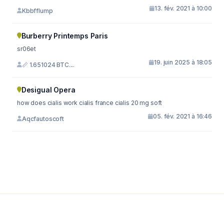
13. fév. 2021 à 10:00
Kbbfflump
Burberry Printemps Paris
sr06et
19. juin 2025 à 18:05
📏 1.651024 BTC....
Desigual Opera
how does cialis work cialis france cialis 20 mg soft
05. fév. 2021 à 16:46
Aqcfautoscoft