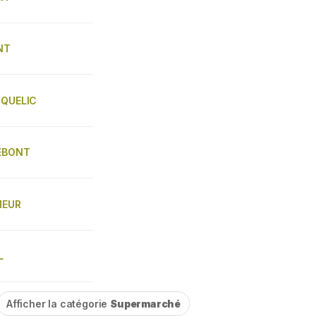
ENT
IQUELIC
NEBONT
MEUR
L
Afficher la catégorie
Supermarché