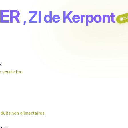
Ouv
TER
, ZI de Kerpont
R
e vers le lieu
oduits non alimentaires