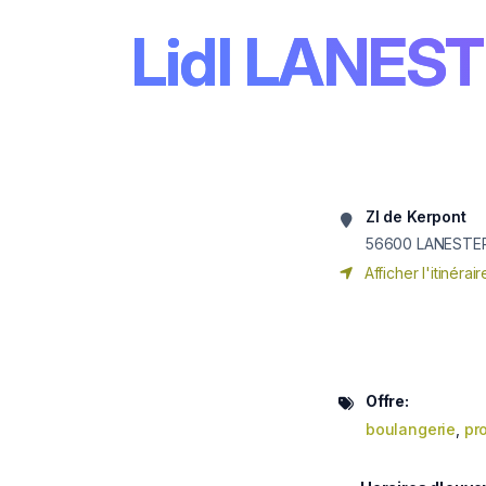
Lidl LANES
ZI de Kerpont
56600
LANESTE
Afficher l'itinérair
Offre:
boulangerie
,
pr