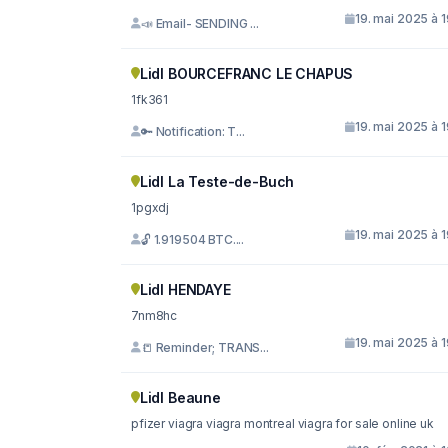
19. mai 2025 à 
📣 Email- SENDING ...
Lidl BOURCEFRANC LE CHAPUS
1fk361
19. mai 2025 à 
🔑 Notification: T...
Lidl La Teste-de-Buch
1pgxdj
19. mai 2025 à 
🔓 1.919504 BTC....
Lidl HENDAYE
7nm8hc
19. mai 2025 à 
📒 Reminder; TRANS...
Lidl Beaune
pfizer viagra viagra montreal viagra for sale online uk