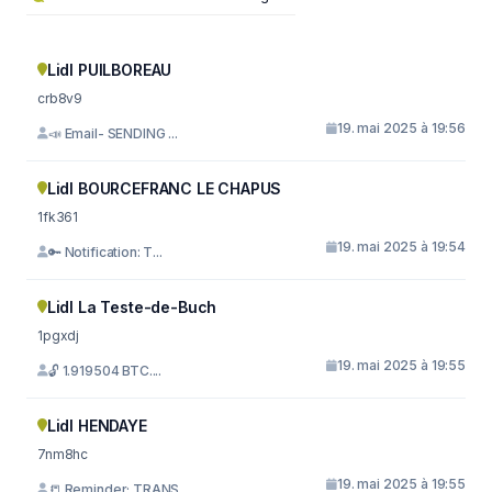
Lidl PUILBOREAU
crb8v9
19. mai 2025 à 19:56
📣 Email- SENDING ...
Lidl BOURCEFRANC LE CHAPUS
1fk361
19. mai 2025 à 19:54
🔑 Notification: T...
Lidl La Teste-de-Buch
1pgxdj
19. mai 2025 à 19:55
🔓 1.919504 BTC....
Lidl HENDAYE
7nm8hc
19. mai 2025 à 19:55
📒 Reminder; TRANS...