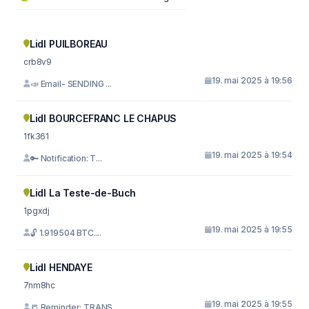
Lidl PUILBOREAU
crb8v9
19. mai 2025 à 19:56
📣 Email- SENDING ...
Lidl BOURCEFRANC LE CHAPUS
1fk361
19. mai 2025 à 19:54
🔑 Notification: T...
Lidl La Teste-de-Buch
1pgxdj
19. mai 2025 à 19:55
🔓 1.919504 BTC....
Lidl HENDAYE
7nm8hc
19. mai 2025 à 19:55
📒 Reminder; TRANS...