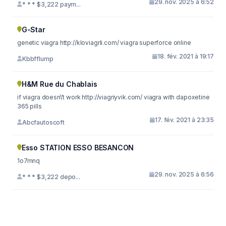
29. nov. 2025 à 6:52
* * * $3,222 paym...
G-Star
genetic viagra http://kloviagrli.com/ viagra superforce online
18. fév. 2021 à 19:17
Kbbfflump
H&M Rue du Chablais
if viagra doesn\'t work http://viagriyvik.com/ viagra with dapoxetine
365 pills
17. fév. 2021 à 23:35
Abcfautoscoft
Esso STATION ESSO BESANCON
1o7mnq
29. nov. 2025 à 6:56
* * * $3,222 depo...