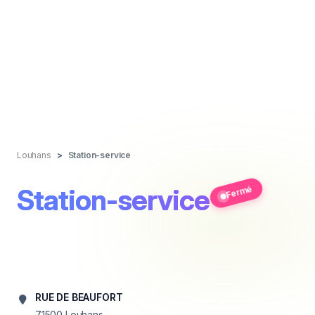
Louhans
Station-service
Station-service
Fermé
RUE DE BEAUFORT
71500
Louhans