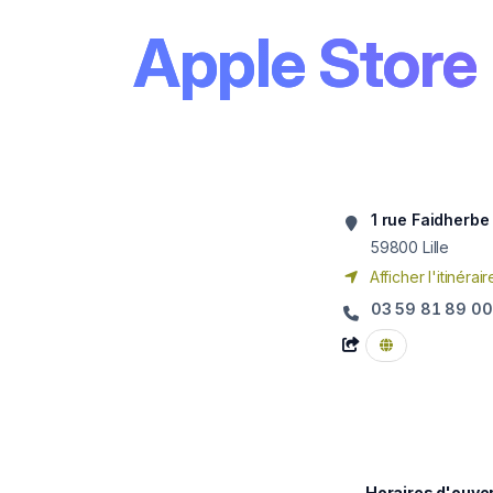
Apple Store L
1 rue Faidherbe
59800
Lille
Afficher l'itinérair
03 59 81 89 00
Horaires d'ouve