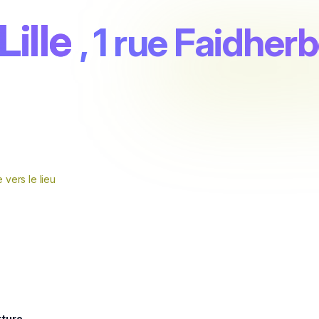
ille
, 1 rue Faidher
e vers le lieu
rture