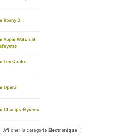
re Rosny 2
e Apple Watch at
afayette
re Les Quatre
re Opéra
re Champs-Élysées
Afficher la catégorie
Électronique