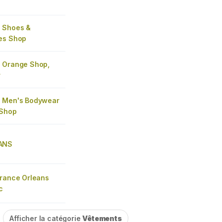
 Shoes &
es Shop
 Orange Shop,
r
 Men's Bodywear
 Shop
ANS
France Orleans
c
Afficher la catégorie
Vêtements