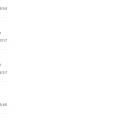
19:54
ra
11:17
pain
14:57
16:46