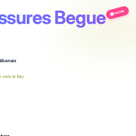
ssures Begue
Fermé
Albanais
e vers le lieu
rture