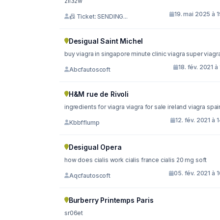
zil32w
19. mai 2025 à 
📠 Ticket: SENDING...
Desigual Saint Michel
buy viagra in singapore minute clinic viagra super viag
18. fév. 2021 à 
Abcfautoscoft
H&M rue de Rivoli
ingredients for viagra viagra for sale ireland viagra s
12. fév. 2021 à 
Kbbfflump
Desigual Opera
how does cialis work cialis france cialis 20 mg soft
05. fév. 2021 à 
Aqcfautoscoft
Burberry Printemps Paris
sr06et