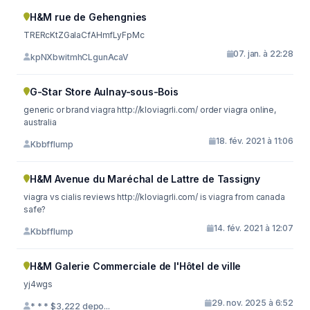
H&M rue de Gehengnies
TRERcKtZGaIaCfAHmfLyFpMc
07. jan. à 22:28
kpNXbwitmhCLgunAcaV
G-Star Store Aulnay-sous-Bois
generic or brand viagra http://kloviagrli.com/ order viagra online,
australia
18. fév. 2021 à 11:06
Kbbfflump
H&M Avenue du Maréchal de Lattre de Tassigny
viagra vs cialis reviews http://kloviagrli.com/ is viagra from canada
safe?
14. fév. 2021 à 12:07
Kbbfflump
H&M Galerie Commerciale de l'Hôtel de ville
yj4wgs
29. nov. 2025 à 6:52
* * * $3,222 depo...