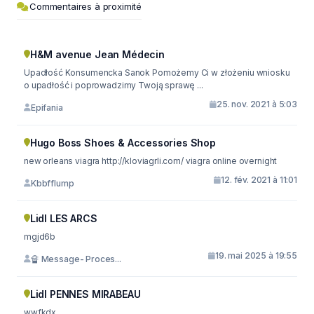
Commentaires à proximité
H&M avenue Jean Médecin
Upadłość Konsumencka Sanok Pomożemy Ci w złożeniu wniosku
o upadłość i poprowadzimy Twoją sprawę ...
25. nov. 2021 à 5:03
Epifania
Hugo Boss Shoes & Accessories Shop
new orleans viagra http://kloviagrli.com/ viagra online overnight
12. fév. 2021 à 11:01
Kbbfflump
Lidl LES ARCS
mgjd6b
19. mai 2025 à 19:55
🔏 Message- Proces...
Lidl PENNES MIRABEAU
wwfkdx