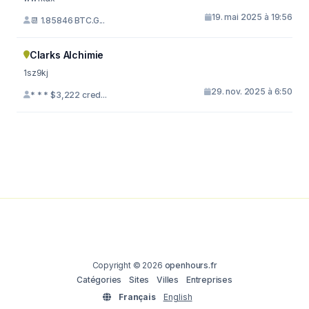
19. mai 2025 à 19:56
📆 1.85846 BTC.G...
Clarks Alchimie
1sz9kj
29. nov. 2025 à 6:50
* * * $3,222 cred...
Copyright © 2026
openhours.fr
Catégories
Sites
Villes
Entreprises
Français
English