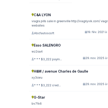
C&A LYON
viagra pills sale in greenville http://viagriyvik.com/ viagra
websites
19. fév. 2021 à
Abcfautoscoft
Esso SALENGRO
wz2oa4
29. nov. 2025 à
* * * $3,222 paym...
H&M / avenue Charles de Gaulle
xy3cwu
29. nov. 2025 à
* * * $3,222 cred...
G-Star
bv7fx6