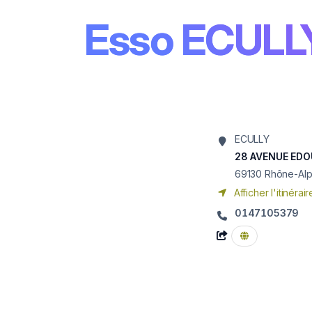
Esso ECULL
ECULLY
28 AVENUE ED
69130
Rhône-Al
Afficher l'itinérair
0147105379