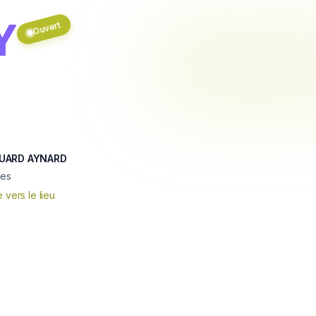
Y
Ouvert
OUARD AYNARD
pes
e vers le lieu