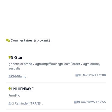
Commentaires à proximité
G-Star
generic or brand viagra http://kloviagrli.com/ order viagra online,
australia
18. fév. 2021 à 11:06
Kbbfflump
Lidl HENDAYE
7nm8hc
19. mai 2025 à 19:55
📒 Reminder; TRANS...