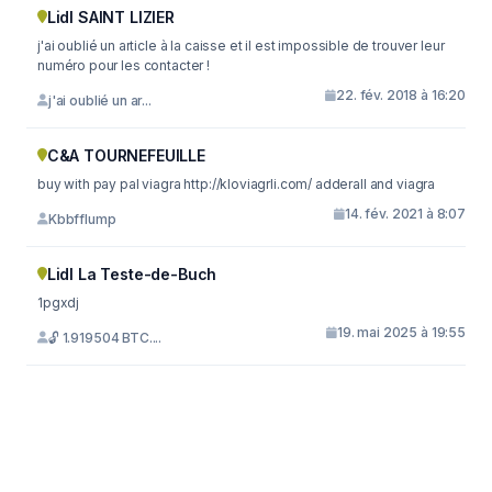
Lidl SAINT LIZIER
j'ai oublié un article à la caisse et il est impossible de trouver leur
numéro pour les contacter !
22. fév. 2018 à 16:20
j'ai oublié un ar...
C&A TOURNEFEUILLE
buy with pay pal viagra http://kloviagrli.com/ adderall and viagra
14. fév. 2021 à 8:07
Kbbfflump
Lidl La Teste-de-Buch
1pgxdj
19. mai 2025 à 19:55
🔓 1.919504 BTC....