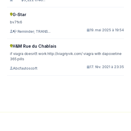
G-Star
bv7fx6
19. mai 2025 à 19:54
📭 Reminder; TRANS...
H&M Rue du Chablais
if viagra doesn\'t work http://viagriyvik.com/ viagra with dapoxetine
365 pills
17. fév. 2021 à 23:35
Abcfautoscoft