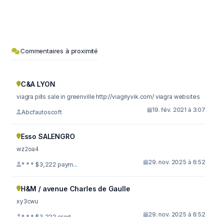
Commentaires à proximité
C&A LYON
viagra pills sale in greenville http://viagriyvik.com/ viagra websites
19. fév. 2021 à 3:07
Abcfautoscoft
Esso SALENGRO
wz2oa4
29. nov. 2025 à 6:52
* * * $3,222 paym...
H&M / avenue Charles de Gaulle
xy3cwu
29. nov. 2025 à 6:52
* * * $3,222 cred...