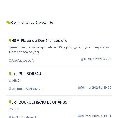
Commentaires à proximité
H&M Place du Général Leclerc
generic viagra with dapoxetine 160mg http://viagriyvik.com/ viagra
from canada paypal
14. fév. 2021 à 7:01
Abcfautoscoft
Lidl PUILBOREAU
crb8v9
19. mai 2025 à 19:56
📣 Email- SENDING ...
Lidl BOURCEFRANC LE CHAPUS
1fk361
19. mai 2025 à 19:54
🔑 Notification: T...