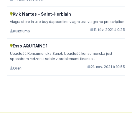
Kvik Nantes - Saint-Herblain
viagra store in uae buy dapoxetine viagra usa viagra no prescription
11. fév. 2021 à 0:25
Kuikflump
Esso AQUITAINE 1
Upadłość Konsumencka Sanok Upadłość konsumencka jest
sposobem radzenia sobie z problemami finanso...
21. nov. 2021 à 10:55
Oren