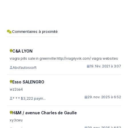
Commentaires à proximité
C&A LYON
viagra pills sale in greenville http://viagriyvik.com/ viagra websites
19. fév. 2021 à 3:07
Abcfautoscoft
Esso SALENGRO
wz2oa4
29. nov. 2025 à 6:52
* * * $3,222 paym...
H&M / avenue Charles de Gaulle
xy3cwu
29. nov. 2025 à 6:52