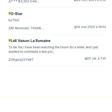
* * * $3,222 cred...
G-Star
bv7fx6
19. mai 2025 à 19:54
📭 Reminder; TRANS...
Lidl Vaison La Romaine
To be fair, I have been watching the forum for a while, and I just
wanted to contribute a few poi...
25. juil. à 7:41
5Kyptq22Yb#T