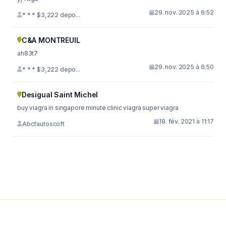
29. nov. 2025 à 6:52
* * * $3,222 depo...
C&A MONTREUIL
ah83t7
29. nov. 2025 à 6:50
* * * $3,222 depo...
Desigual Saint Michel
buy viagra in singapore minute clinic viagra super viagra
18. fév. 2021 à 11:17
Abcfautoscoft