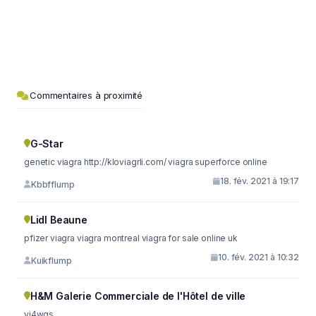
Commentaires à proximité
G-Star
genetic viagra http://kloviagrli.com/ viagra superforce online
18. fév. 2021 à 19:17
Kbbfflump
Lidl Beaune
pfizer viagra viagra montreal viagra for sale online uk
10. fév. 2021 à 10:32
Kuikflump
H&M Galerie Commerciale de l'Hôtel de ville
yj4wgs