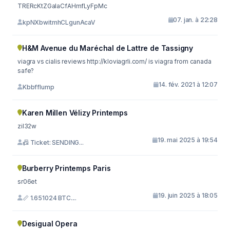
TRERcKtZGaIaCfAHmfLyFpMc
07. jan. à 22:28
kpNXbwitmhCLgunAcaV
H&M Avenue du Maréchal de Lattre de Tassigny
viagra vs cialis reviews http://kloviagrli.com/ is viagra from canada
safe?
14. fév. 2021 à 12:07
Kbbfflump
Karen Millen Vélizy Printemps
zil32w
19. mai 2025 à 19:54
📠 Ticket: SENDING...
Burberry Printemps Paris
sr06et
19. juin 2025 à 18:05
📏 1.651024 BTC....
Desigual Opera