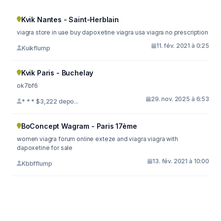
Kvik Nantes - Saint-Herblain
viagra store in uae buy dapoxetine viagra usa viagra no prescription
11. fév. 2021 à 0:25
Kuikflump
Kvik Paris - Buchelay
ok7bf6
29. nov. 2025 à 6:53
* * * $3,222 depo...
BoConcept Wagram - Paris 17ème
women viagra forum online exteze and viagra viagra with
dapoxetine for sale
13. fév. 2021 à 10:00
Kbbfflump