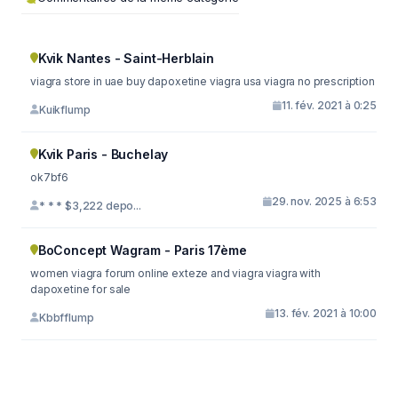
Kvik Nantes - Saint-Herblain
viagra store in uae buy dapoxetine viagra usa viagra no prescription
11. fév. 2021 à 0:25
Kuikflump
Kvik Paris - Buchelay
ok7bf6
29. nov. 2025 à 6:53
* * * $3,222 depo...
BoConcept Wagram - Paris 17ème
women viagra forum online exteze and viagra viagra with
dapoxetine for sale
13. fév. 2021 à 10:00
Kbbfflump