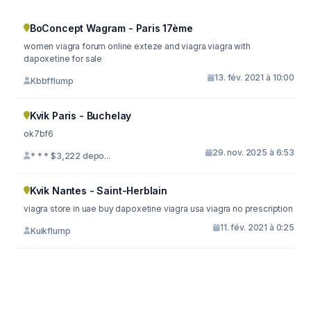
BoConcept Wagram - Paris 17ème
women viagra forum online exteze and viagra viagra with
dapoxetine for sale
13. fév. 2021 à 10:00
Kbbfflump
Kvik Paris - Buchelay
ok7bf6
29. nov. 2025 à 6:53
* * * $3,222 depo...
Kvik Nantes - Saint-Herblain
viagra store in uae buy dapoxetine viagra usa viagra no prescription
11. fév. 2021 à 0:25
Kuikflump