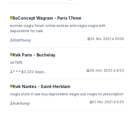
BoConcept Wagram - Paris 17ème
women viagra forum online exteze and viagra viagra with
dapoxetine for sale
13. fév. 2021 à 10:00
Kbbfflump
Kvik Paris - Buchelay
ok7bf6
29. nov. 2025 à 6:53
* * * $3,222 depo...
Kvik Nantes - Saint-Herblain
viagra store in uae buy dapoxetine viagra usa viagra no prescription
11. fév. 2021 à 0:25
Kuikflump