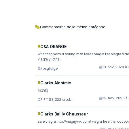
Commentaires de la même catégorie
C&A ORANGE
what happens if young man takes viagra tsa viagra vid
viagra y lotrial
18. nov. 2020 à 
Fbsgfulge
Clarks Alchimie
1sz9kj
29. nov. 2025 à
* * * $3,222 cred...
Clarks Bailly Chausseur
sale viagra http://viagriyvik.com/ viagra free trial coup