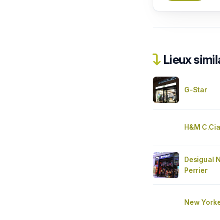
Lieux simil
G-Star
H&M C.Cia
Desigual 
Perrier
New Yorke