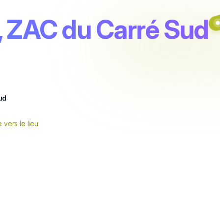
, ZAC du Carré Sud
ud
e vers le lieu