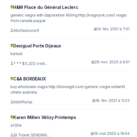
H&M Place du Général Leclerc
generic viagra with dapoxetine 160mg http://viagriyvik.com/ viagra
from canada paypal
14. fév. 2021 à 7:01
Abcfautoscoft
Desigual Porte Dijeaux
karxud
29. nov. 2025 à 6:51
* * * $3,222 cred...
C&A BORDEAUX
buy wholesale viagra http://kloviagrli.com/ generic viagra sildenfil
citrate australia
18. fév. 2021 à 11:23
Kbbfflump
Karen Millen Vélizy Printemps
zil32w
19. mai 2025 à 19:54
📠 Ticket: SENDING...