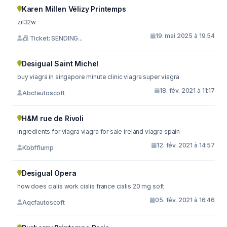
Karen Millen Vélizy Printemps
zil32w
19. mai 2025 à 19:54
📠 Ticket: SENDING...
Desigual Saint Michel
buy viagra in singapore minute clinic viagra super viagra
18. fév. 2021 à 11:17
Abcfautoscoft
H&M rue de Rivoli
ingredients for viagra viagra for sale ireland viagra spain
12. fév. 2021 à 14:57
Kbbfflump
Desigual Opera
how does cialis work cialis france cialis 20 mg soft
05. fév. 2021 à 16:46
Aqcfautoscoft