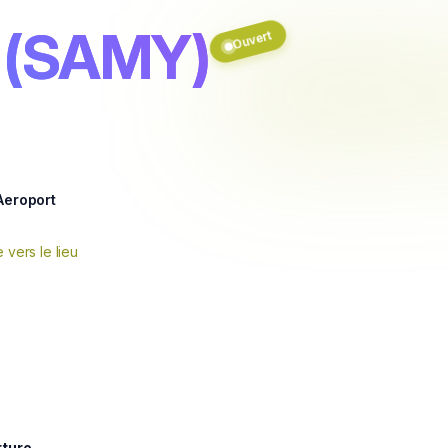
p (SAMY)
Ouvert
Aeroport
e vers le lieu
rture