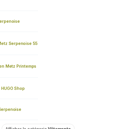
erpenoise
Metz Serpenoise 55
len Metz Printemps
s HUGO Shop
Serpenoise
Afficher la catégorie
Vêtements