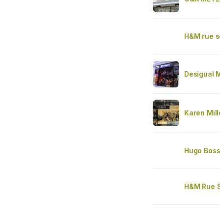
H&M rue s
Desigual 
Karen Mil
Hugo Bos
H&M Rue 