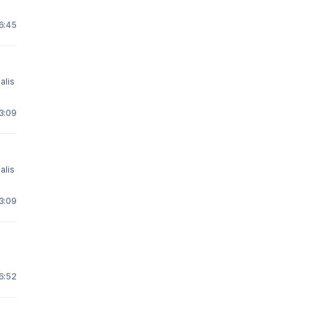
16:45
alis
 3:09
alis
 3:09
 6:52