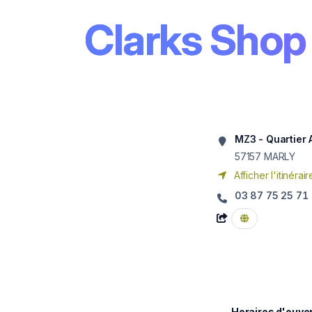
Clarks Sho
MZ3 - Quartier 
57157
MARLY
Afficher l'itinérair
03 87 75 25 71
Horaires d'ouve