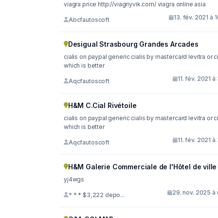
viagra price http://viagriyvik.com/ viagra online asia
13. fév. 2021 à 
Abcfautoscoft
Desigual Strasbourg Grandes Arcades
cialis on paypal generic cialis by mastercard levitra or ci
which is better
11. fév. 2021 à
Aqcfautoscoft
H&M C.Cial Rivétoile
cialis on paypal generic cialis by mastercard levitra or ci
which is better
11. fév. 2021 à
Aqcfautoscoft
H&M Galerie Commerciale de l'Hôtel de ville
yj4wgs
29. nov. 2025 à
* * * $3,222 depo...