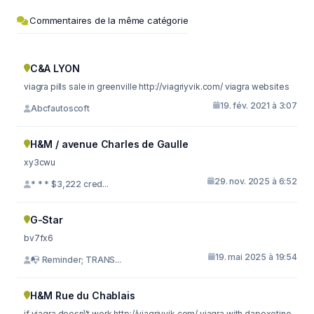
Commentaires de la même catégorie
C&A LYON
viagra pills sale in greenville http://viagriyvik.com/ viagra websites
19. fév. 2021 à 3:07
Abcfautoscoft
H&M / avenue Charles de Gaulle
xy3cwu
29. nov. 2025 à 6:52
* * * $3,222 cred...
G-Star
bv7fx6
19. mai 2025 à 19:54
📭 Reminder; TRANS...
H&M Rue du Chablais
if viagra doesn\'t work http://viagriyvik.com/ viagra with dapoxetine