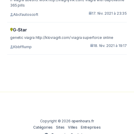
365 pills
17. fév. 2021 à 23:35
Abcfautoscoft
G-Star
genetic viagra http://kloviagrli.com/ viagra superforce online
18. fév. 2021 à 19:17
Kbbfflump
Copyright © 2026
openhours.fr
Catégories
Sites
Villes
Entreprises