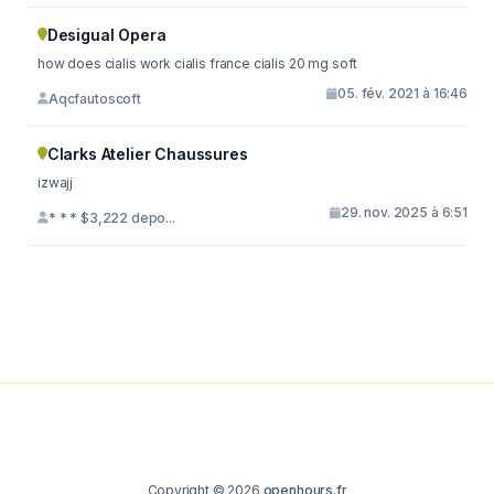
Desigual Opera
how does cialis work cialis france cialis 20 mg soft
05. fév. 2021 à 16:46
Aqcfautoscoft
Clarks Atelier Chaussures
izwajj
29. nov. 2025 à 6:51
* * * $3,222 depo...
Copyright © 2026
openhours.fr