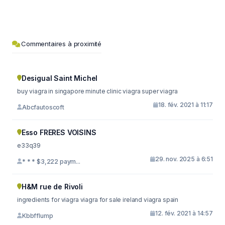
Commentaires à proximité
Desigual Saint Michel
buy viagra in singapore minute clinic viagra super viagra
18. fév. 2021 à 11:17
Abcfautoscoft
Esso FRERES VOISINS
e33q39
29. nov. 2025 à 6:51
* * * $3,222 paym...
H&M rue de Rivoli
ingredients for viagra viagra for sale ireland viagra spain
12. fév. 2021 à 14:57
Kbbfflump