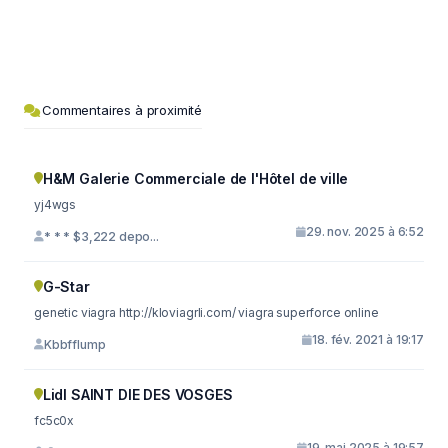
Commentaires à proximité
H&M Galerie Commerciale de l'Hôtel de ville
yj4wgs
29. nov. 2025 à 6:52
* * * $3,222 depo...
G-Star
genetic viagra http://kloviagrli.com/ viagra superforce online
18. fév. 2021 à 19:17
Kbbfflump
Lidl SAINT DIE DES VOSGES
fc5c0x
19. mai 2025 à 19:57