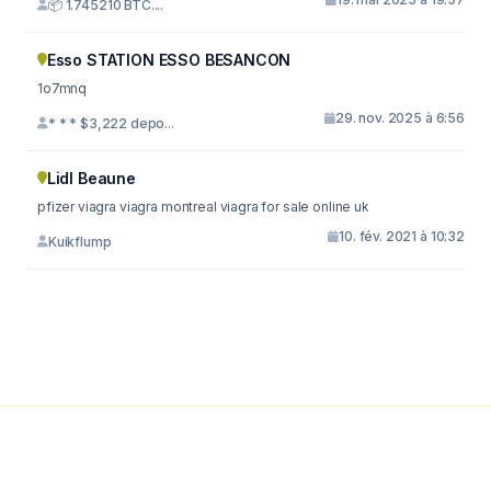
📦 1.745210 BTC....
Esso STATION ESSO BESANCON
1o7mnq
29. nov. 2025 à 6:56
* * * $3,222 depo...
Lidl Beaune
pfizer viagra viagra montreal viagra for sale online uk
10. fév. 2021 à 10:32
Kuikflump