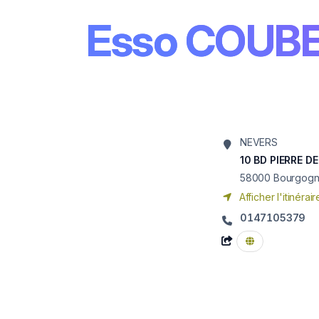
Esso COUB
NEVERS
10 BD PIERRE D
58000
Bourgog
Afficher l'itinérair
0147105379