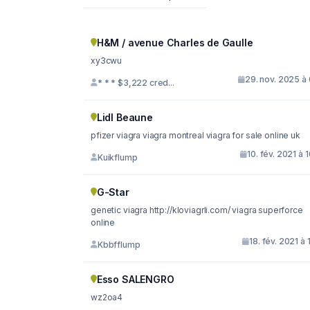
H&M / avenue Charles de Gaulle
xy3cwu
29. nov. 2025 à
* * * $3,222 cred...
Lidl Beaune
pfizer viagra viagra montreal viagra for sale online uk
10. fév. 2021 à 
Kuikflump
G-Star
genetic viagra http://kloviagrli.com/ viagra superforce
online
18. fév. 2021 à 
Kbbfflump
Esso SALENGRO
wz2oa4