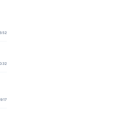
 6:52
10:32
19:17