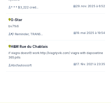
29. nov. 2025 à 6:52
* * * $3,222 cred...
G-Star
bv7fx6
19. mai 2025 à 19:54
📭 Reminder; TRANS...
H&M Rue du Chablais
if viagra doesn\'t work http://viagriyvik.com/ viagra with dapoxetine
365 pills
17. fév. 2021 à 23:35
Abcfautoscoft