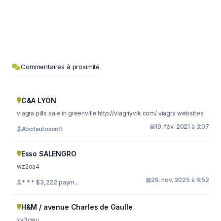
Commentaires à proximité
C&A LYON
viagra pills sale in greenville http://viagriyvik.com/ viagra websites
19. fév. 2021 à 3:07
Abcfautoscoft
Esso SALENGRO
wz2oa4
29. nov. 2025 à 6:52
* * * $3,222 paym...
H&M / avenue Charles de Gaulle
xy3cwu