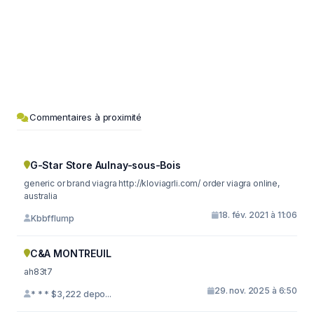
Commentaires à proximité
G-Star Store Aulnay-sous-Bois
generic or brand viagra http://kloviagrli.com/ order viagra online,
australia
18. fév. 2021 à 11:06
Kbbfflump
C&A MONTREUIL
ah83t7
29. nov. 2025 à 6:50
* * * $3,222 depo...