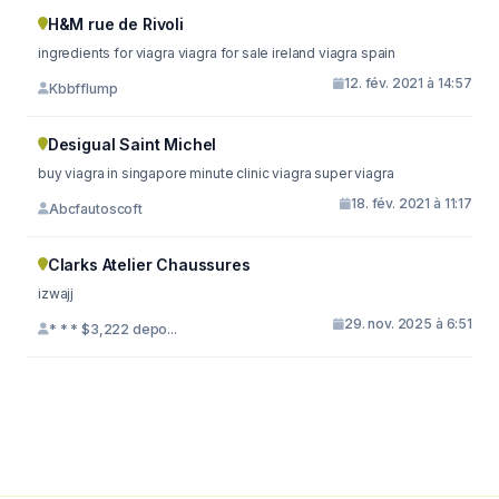
H&M rue de Rivoli
ingredients for viagra viagra for sale ireland viagra spain
12. fév. 2021 à 14:57
Kbbfflump
Desigual Saint Michel
buy viagra in singapore minute clinic viagra super viagra
18. fév. 2021 à 11:17
Abcfautoscoft
Clarks Atelier Chaussures
izwajj
29. nov. 2025 à 6:51
* * * $3,222 depo...