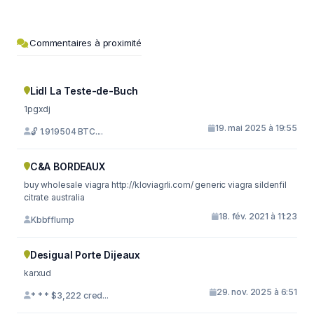
Commentaires à proximité
Lidl La Teste-de-Buch
1pgxdj
19. mai 2025 à 19:55
🔓 1.919504 BTC....
C&A BORDEAUX
buy wholesale viagra http://kloviagrli.com/ generic viagra sildenfil
citrate australia
18. fév. 2021 à 11:23
Kbbfflump
Desigual Porte Dijeaux
karxud
29. nov. 2025 à 6:51
* * * $3,222 cred...