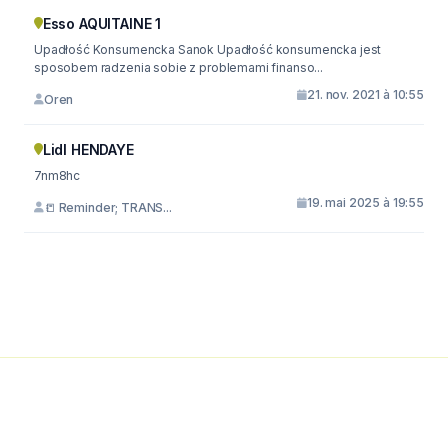
Esso AQUITAINE 1
Upadłość Konsumencka Sanok Upadłość konsumencka jest
sposobem radzenia sobie z problemami finanso...
21. nov. 2021 à 10:55
Oren
Lidl HENDAYE
7nm8hc
19. mai 2025 à 19:55
📒 Reminder; TRANS...