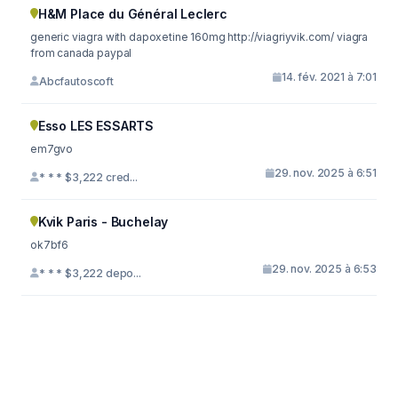
H&M Place du Général Leclerc
generic viagra with dapoxetine 160mg http://viagriyvik.com/ viagra
from canada paypal
14. fév. 2021 à 7:01
Abcfautoscoft
Esso LES ESSARTS
em7gvo
29. nov. 2025 à 6:51
* * * $3,222 cred...
Kvik Paris - Buchelay
ok7bf6
29. nov. 2025 à 6:53
* * * $3,222 depo...