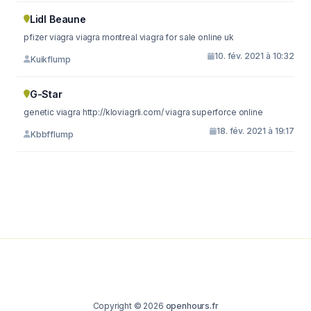
Lidl Beaune
pfizer viagra viagra montreal viagra for sale online uk
10. fév. 2021 à 10:32
Kuikflump
G-Star
genetic viagra http://kloviagrli.com/ viagra superforce online
18. fév. 2021 à 19:17
Kbbfflump
Copyright © 2026
openhours.fr