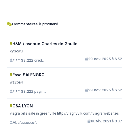
Commentaires à proximité
H&M / avenue Charles de Gaulle
xy3cwu
29. nov. 2025 à 6:52
* * * $3,222 cred...
Esso SALENGRO
wz2oa4
29. nov. 2025 à 6:52
* * * $3,222 paym...
C&A LYON
viagra pills sale in greenville http://viagriyvik.com/ viagra websites
19. fév. 2021 à 3:07
Abcfautoscoft