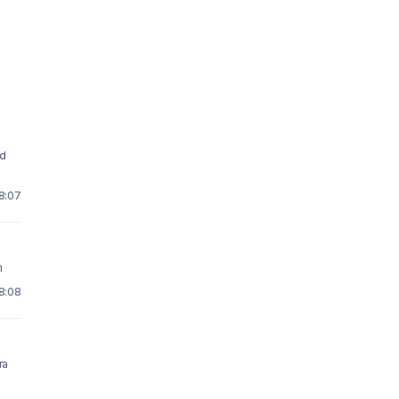
 8:07
on
18:08