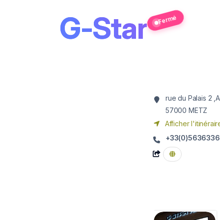
G-Star
Fermé
rue du Palais 2 ,
57000
METZ
Afficher l'itinérair
+33(0)563633