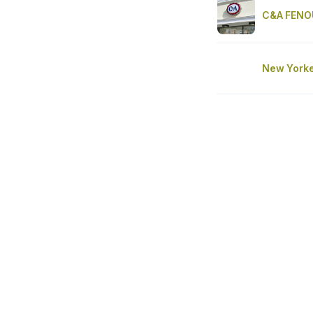
C&A FENO
New Yorke