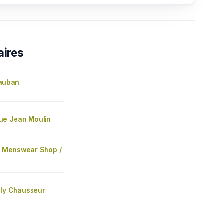
aires
auban
e Jean Moulin
 Menswear Shop /
lly Chausseur