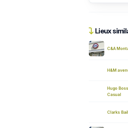
Lieux simil
C&A Mont
H&M avenu
Hugo Boss
Casual
Clarks Bai