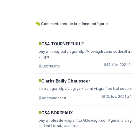
Commentaires de la même catégorie
C&A TOURNEFEUILLE
buy with pay pal viagra http://kloviagrli.com/ adderall and
viagra
14. fév. 2021 à
Kbbfflump
Clarks Bailly Chausseur
sale viagra http://viagriyvik.com/ viagra free trial coup
12. fév. 2021 à 
Abcfautoscoft
C&A BORDEAUX
buy wholesale viagra http://kloviagrli.com/ generic viagra
sildenfil citrate australia