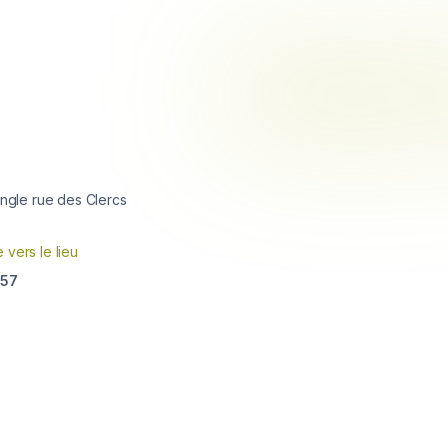
Angle rue des Clercs
e vers le lieu
657