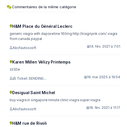
Commentaires de la même catégorie
H&M Place du Général Leclerc
generic viagra with dapoxetine 160mg http://viagriyvik.com/ viagra
from canada paypal
14. fév. 2021 à 7:01
Abcfautoscoft
Karen Millen Vélizy Printemps
zil32w
19. mai 2025 à 19:54
📠 Ticket: SENDING...
Desigual Saint Michel
buy viagra in singapore minute clinic viagra super viagra
18. fév. 2021 à 11:17
Abcfautoscoft
H&M rue de Rivoli