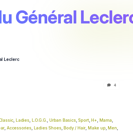
u Général Lecler
l Leclerc
4
Classic
,
Ladies
,
L.O.G.G.
,
Urban Basics
,
Sport
,
H+
,
Mama
,
ar
,
Accessories
,
Ladies Shoes
,
Body / Hair
,
Make up
,
Men
,