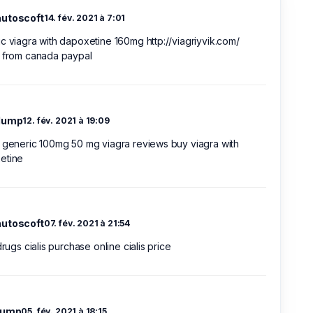
utoscoft
14. fév. 2021 à 7:01
c viagra with dapoxetine 160mg http://viagriyvik.com/
a from canada paypal
lump
12. fév. 2021 à 19:09
 generic 100mg 50 mg viagra reviews buy viagra with
etine
utoscoft
07. fév. 2021 à 21:54
 drugs cialis purchase online cialis price
lump
05. fév. 2021 à 18:15