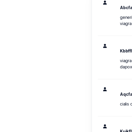
Abcfa
generi
viagr
Kbbff
viagra
dapox
Aqcfa
cialis
Kuikf