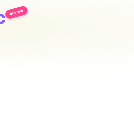
c
Fermé