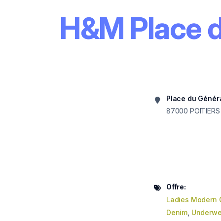
H&M Place d
Place du Généra
87000
POITIERS
Offre:
Ladies Modern 
Denim
,
Underwe