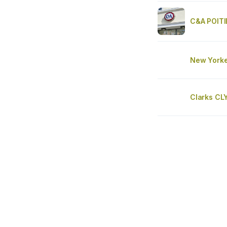
C&A POITI
New Yorker
Clarks CL