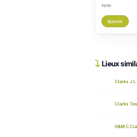
Note
Lieux simil
Clarks J L 
Clarks Tes
H&M C.Cia