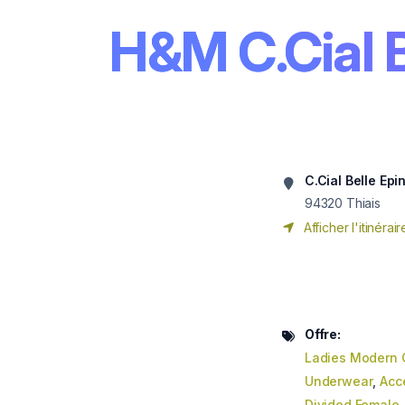
H&M C.Cial B
C.Cial Belle Epi
94320
Thiais
Afficher l'itinérair
Offre:
Ladies Modern 
Underwear
,
Acc
Divided Female