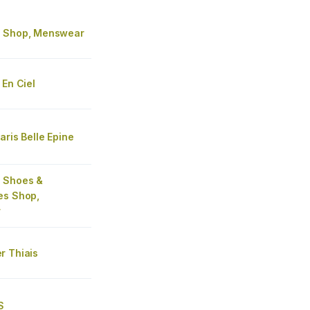
s Shop, Menswear
 En Ciel
aris Belle Epine
 Shoes &
es Shop,
r
r Thiais
S