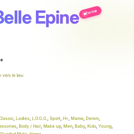
elle Epine
Fermé
ne
e vers le lieu
Classic
,
Ladies
,
L.O.G.G.
,
Sport
,
H+
,
Mama
,
Denim
,
essories
,
Body / Hair
,
Make up
,
Men
,
Baby
,
Kids
,
Young
,
,
Divided Male
,
Home