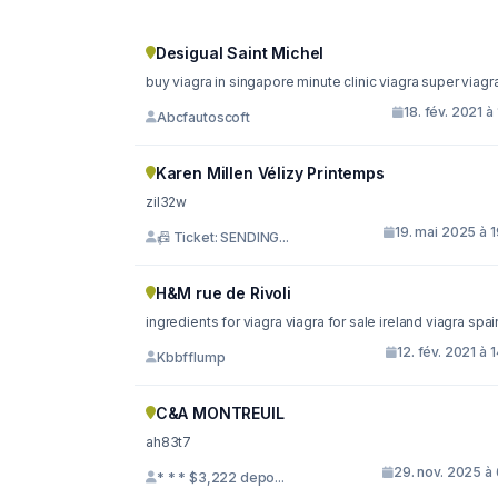
Desigual Saint Michel
buy viagra in singapore minute clinic viagra super viag
18. fév. 2021 à 
Abcfautoscoft
Karen Millen Vélizy Printemps
zil32w
19. mai 2025 à 
📠 Ticket: SENDING...
H&M rue de Rivoli
ingredients for viagra viagra for sale ireland viagra s
12. fév. 2021 à 
Kbbfflump
C&A MONTREUIL
ah83t7
29. nov. 2025 à
* * * $3,222 depo...