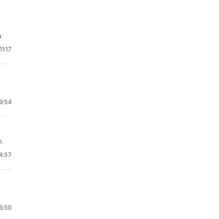
ra
11:17
19:54
pain
14:57
 6:50