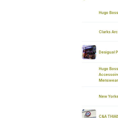
Hugo Bos
Clarks Arc
Desigual P
Hugo Boss
Accessoir
Menswea
New Yorke
C&A THIAI