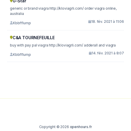
G-Star
generic or brand viagra http://kloviagrli.com/ order viagra online,
australia
18. fév. 2021 à 11:06
Kbbfflump
C&A TOURNEFEUILLE
buy with pay pal viagra http://kloviagrli.com/ adderall and viagra
14. fév. 2021 à 8:07
Kbbfflump
Copyright © 2026
openhours.fr