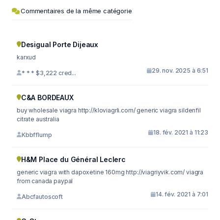
Commentaires de la même catégorie
Desigual Porte Dijeaux
karxud
29. nov. 2025 à 6:51
* * * $3,222 cred...
C&A BORDEAUX
buy wholesale viagra http://kloviagrli.com/ generic viagra sildenfil
citrate australia
18. fév. 2021 à 11:23
Kbbfflump
H&M Place du Général Leclerc
generic viagra with dapoxetine 160mg http://viagriyvik.com/ viagra
from canada paypal
14. fév. 2021 à 7:01
Abcfautoscoft