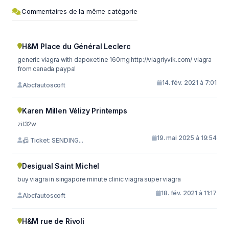
Commentaires de la même catégorie
H&M Place du Général Leclerc
generic viagra with dapoxetine 160mg http://viagriyvik.com/ viagra
from canada paypal
14. fév. 2021 à 7:01
Abcfautoscoft
Karen Millen Vélizy Printemps
zil32w
19. mai 2025 à 19:54
📠 Ticket: SENDING...
Desigual Saint Michel
buy viagra in singapore minute clinic viagra super viagra
18. fév. 2021 à 11:17
Abcfautoscoft
H&M rue de Rivoli