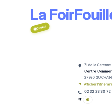
La FoirFoui
Ouvert
ZI de la Garenne
Centre Commerc
27930
GUICHAIN
Afficher l'itinérair
02 32 23 30 72