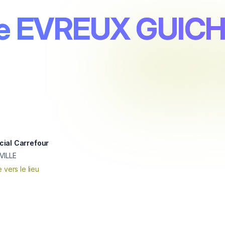
lle EVREUX GUIC
ial Carrefour
VILLE
e vers le lieu