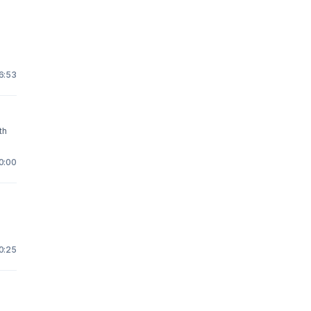
 6:53
10:00
 0:25