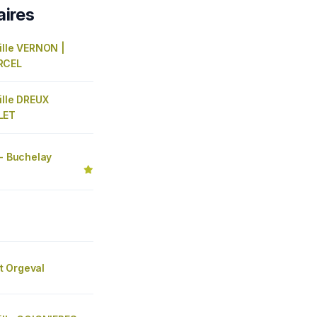
aires
ille VERNON |
RCEL
ille DREUX
LET
 - Buchelay
 Orgeval