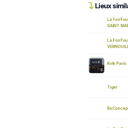
Lieux simil
La FoirFou
SAINT MA
La FoirFou
VERNOUIL
Kvik Paris
Tiger
BoConcept