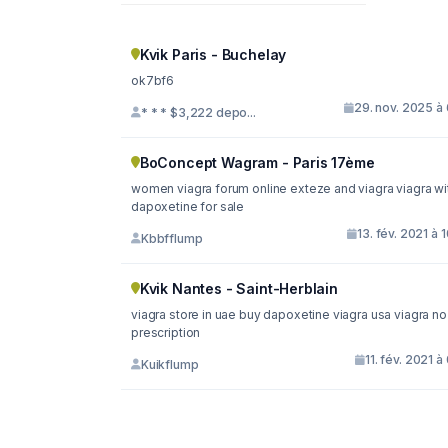
Kvik Paris - Buchelay
ok7bf6
29. nov. 2025 à
* * * $3,222 depo...
BoConcept Wagram - Paris 17ème
women viagra forum online exteze and viagra viagra with
dapoxetine for sale
13. fév. 2021 à 
Kbbfflump
Kvik Nantes - Saint-Herblain
viagra store in uae buy dapoxetine viagra usa viagra no
prescription
11. fév. 2021 à
Kuikflump