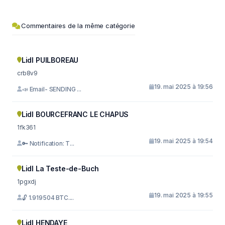
Commentaires de la même catégorie
Lidl PUILBOREAU
crb8v9
19. mai 2025 à 19:56
📣 Email- SENDING ...
Lidl BOURCEFRANC LE CHAPUS
1fk361
19. mai 2025 à 19:54
🔑 Notification: T...
Lidl La Teste-de-Buch
1pgxdj
19. mai 2025 à 19:55
🔓 1.919504 BTC....
Lidl HENDAYE